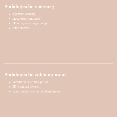
Podologische voetzorg
algemene voetzorg
ingegroeide teennagels
likdoorn, eksteroog en eeltpit
eelt en kloven
Podologische zolen op maat
voetafdruk in neutrale positie
3D- scan van de voet
eigen ontwerp van de podologische zool